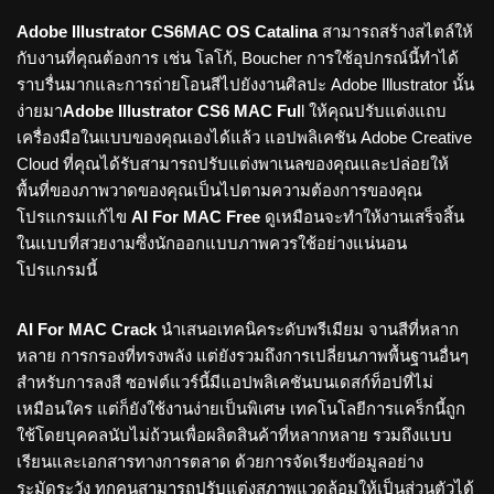
Adobe Illustrator CS6MAC OS Catalina
สามารถสร้างสไตล์ให้
กับงานที่คุณต้องการ เช่น โลโก้, Boucher การใช้อุปกรณ์นี้ทำได้
ราบรื่นมากและการถ่ายโอนสีไปยังงานศิลปะ Adobe Illustrator นั้น
ง่ายมา
Adobe Illustrator CS6 MAC Ful
l
ให้คุณปรับแต่งแถบ
เครื่องมือในแบบของคุณเองได้แล้ว แอปพลิเคชัน Adobe Creative
Cloud ที่คุณได้รับสามารถปรับแต่งพาเนลของคุณและปล่อยให้
พื้นที่ของภาพวาดของคุณเป็นไปตามความต้องการของคุณ
โปรแกรมแก้ไข
AI For MAC Free
ดูเหมือนจะทำให้งานเสร็จสิ้น
ในแบบที่สวยงามซึ่งนักออกแบบภาพควรใช้อย่างแน่นอน
โปรแกรมนี้
AI For MAC Crack
นำเสนอเทคนิคระดับพรีเมียม จานสีที่หลาก
หลาย การกรองที่ทรงพลัง แต่ยังรวมถึงการเปลี่ยนภาพพื้นฐานอื่นๆ
สำหรับการลงสี ซอฟต์แวร์นี้มีแอปพลิเคชันบนเดสก์ท็อปที่ไม่
เหมือนใคร แต่ก็ยังใช้งานง่ายเป็นพิเศษ เทคโนโลยีการแคร็กนี้ถูก
ใช้โดยบุคคลนับไม่ถ้วนเพื่อผลิตสินค้าที่หลากหลาย รวมถึงแบบ
เรียนและเอกสารทางการตลาด ด้วยการจัดเรียงข้อมูลอย่าง
ระมัดระวัง ทุกคนสามารถปรับแต่งสภาพแวดล้อมให้เป็นส่วนตัวได้