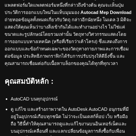
แพลตฟอร์มใดแพลตฟอร์มหนึ่งที่กล่าวถึงข้างต้น คุณจะเห็นปุ่ม
ประวัติการออกแบบใหม่ในแท็บมุมมอง
Autocad Mep Download
ถ่ายทอดข้อมูลทั้งหมดเกี่ยวกับวัตถุ กล่าวอีกนัยหนึ่ง โมเดล 3 มิติจะ
แสดงให้คุณเห็นว่าบางสิ่งเข้ากันได้และทำงานอย่างไร ไม่ใช่แค่
ขนาดและรูปลักษณ์โดยรวมเท่านั้น วัตถุทางวิศวกรรมแสดงโดย
การออกแบบทางเทคนิค (หรือที่เรียกว่าเค้าโครง) ซึ่งแสดงถึงการ
ออกแบบและข้อกำหนดเฉพาะของวัตถุทางกายภาพและการเชื่อม
ต่อข้อมูล ประสิทธิภาพกราฟิกได้รับการปรับปรุงให้ดียิ่งขึ้น และ
คุณสามารถเชื่อมต่อกับเนื้อหาบล็อกของคุณได้ทุกที่ทุกเวลา
คุณสมบัติหลัก :
AutoCAD บนทุกอุปกรณ์
ดู แก้ไข และสร้างภาพวาดใน AutoDesk AutoCAD อนุกรมที่มี
อยู่ในอุปกรณ์เกือบทุกชนิด ไม่ว่าจะเป็นเดสก์ท็อป เว็บ หรือมือ
ถือ วิธีนี้ทำให้คุณสามารถดูและแก้ไขงานบนอินเทอร์เน็ตและ
บนอุปกรณ์เคลื่อนที่ และแลกเปลี่ยนข้อมูลการสั่งซื้อกับเพื่อน