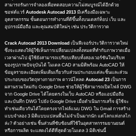
สามารถรันการจำลองเพื่อทดสอบความไม่สมบูรณ์ได้อีกด้วย
ซอฟต์แวร์
Autodesk Autocad 2013
มีเครื่องมือเฉพาะ
อุตสาหกรรม ขั้นตอนการทำงานที่ดีขึ้นทั้งบนเดสก์ท็อป เว็บ และ
อุปกรณ์มือถือ และคุณสมบัติใหม่ๆ เช่น ประวัติการวาด
Crack Autocad 2013 Download
เป็นฟีเจอร์ประวัติการวาดใหม่
ซึ่งจะแสดงให้ผู้ใช้เห็นการเปลี่ยนแปลงทั้งหมดที่ทำกับภาพวาดเมื่อ
เวลาผ่านไป ผู้ใช้ยังสามารถเปรียบเทียบทั้งสองเวอร์ชันในบริบท
ของรูปภาพปัจจุบันได้ โมเดล CAD สามมิติพร้อม AutoCAD ให้
ข้อมูลรายละเอียดเพิ่มเติมเกี่ยวกับส่วนประกอบแต่ละชิ้นและส่วน
ประกอบของวัตถุทางกายภาพ ดาวน์โหลด
Autocad 23
เป็นการ
ผสานรวมใหม่กับ Google Drive ช่วยให้ผู้ใช้สามารถเปิดไฟล์ DWG
จาก Google Drive ได้โดยตรงในเว็บ AutoCAD หรือแอปมือถือ
และบันทึก DWG ไปยัง Google Drive เมื่อดำเนินการเสร็จ ผู้ใช้จะ
ทำเช่นเดียวกันได้โดยตรงจากไฟล์แนบ DWG ใน Gmail การสร้าง
แบบจำลอง 3 มิติแบบแปลนพื้นไม่จำเป็นมากนัก แต่โลกแห่งกลไก
ล่ะ? ตัวอย่างเช่น ชิ้นส่วนที่ซับซ้อนที่ใช้ในอุตสาหกรรมยานยนต์
หรือการผลิต จะแสดงได้ดีที่สุดด้วยโมเดล 3 มิติเช่นนี้