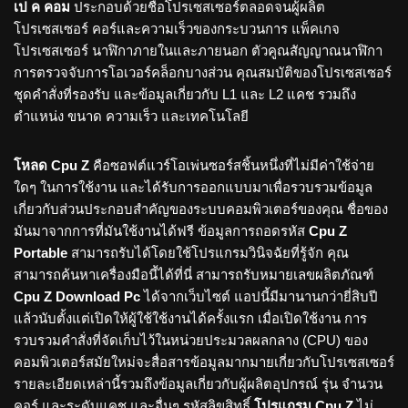
เป ค คอม
ประกอบด้วยชื่อโปรเซสเซอร์ตลอดจนผู้ผลิต
โปรเซสเซอร์ คอร์และความเร็วของกระบวนการ แพ็คเกจ
โปรเซสเซอร์ นาฬิกาภายในและภายนอก ตัวคูณสัญญาณนาฬิกา
การตรวจจับการโอเวอร์คล็อกบางส่วน คุณสมบัติของโปรเซสเซอร์
ชุดคำสั่งที่รองรับ และข้อมูลเกี่ยวกับ L1 และ L2 แคช รวมถึง
ตำแหน่ง ขนาด ความเร็ว และเทคโนโลยี
โหลด Cpu Z
คือซอฟต์แวร์โอเพ่นซอร์สชิ้นหนึ่งที่ไม่มีค่าใช้จ่าย
ใดๆ ในการใช้งาน และได้รับการออกแบบมาเพื่อรวบรวมข้อมูล
เกี่ยวกับส่วนประกอบสำคัญของระบบคอมพิวเตอร์ของคุณ ชื่อของ
มันมาจากการที่มันใช้งานได้ฟรี ข้อมูลการถอดรหัส
Cpu Z
Portable
สามารถรับได้โดยใช้โปรแกรมวินิจฉัยที่รู้จัก คุณ
สามารถค้นหาเครื่องมือนี้ได้ที่นี่ สามารถรับหมายเลขผลิตภัณฑ์
Cpu Z Download Pc
ได้จากเว็บไซต์ แอปนี้มีมานานกว่ายี่สิบปี
แล้วนับตั้งแต่เปิดให้ผู้ใช้ใช้งานได้ครั้งแรก เมื่อเปิดใช้งาน การ
รวบรวมคำสั่งที่จัดเก็บไว้ในหน่วยประมวลผลกลาง (CPU) ของ
คอมพิวเตอร์สมัยใหม่จะสื่อสารข้อมูลมากมายเกี่ยวกับโปรเซสเซอร์
รายละเอียดเหล่านี้รวมถึงข้อมูลเกี่ยวกับผู้ผลิตอุปกรณ์ รุ่น จำนวน
คอร์ และระดับแคช และอื่นๆ รหัสลิขสิทธิ์
โปรแกรม Cpu Z
ไม่