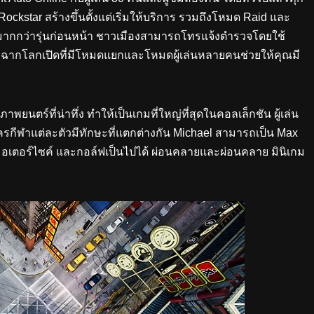
ckstar สร้างขึ้นตั้งแต่เริ่มให้บริการ รวมถึงโหมด Raid และ
ต่งมากกว่ารุ่นก่อนหน้า ชาวเมืองสามารถโทรแจ้งตำรวจโดยใช้
ฉากโลกเปิดที่มีโหมดแยกและโหมดผู้เล่นหลายคนช่วยให้คุณมี
พยนตร์ที่น่าทึ่ง ทำให้เป็นเกมที่ใหญ่ที่สุดในคอลเล็กชัน ผู้เล่น
รกีฬาแต่ละตัวมีทักษะที่แตกต่างกัน Michael สามารถเป็น Max
 มอเตอร์ไซค์ และกอล์ฟเป็นไปได้ ผ่อนคลายและผ่อนคลาย มินิเกม