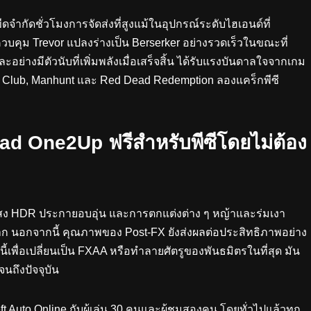
ีดจำกัดชั่วโมงการจัดส่งที่สูงแม้ในอุปกรณ์ระดับไฮเอนด์ที่
วบคุม Trevor แปลงร่างเป็น Berserker อย่างรวดเร็วในขณะที่
ละอย่างมีตัวนับที่เพิ่มพลังเมื่อเสร็จสิ้น ได้รับแรงบันดาลใจจากเกม
ht Club, Manhunt และ Red Dead Redemption ลองแคร็กพีซี
d One2Up ฟรีสำหรับพีซีโดยไม่ต้อง
แสง HDR ประกายอบอุ่น และการตกแต่งต่าง ๆ หญ้าและร่มเงา
 นอกจากนี้ คุณภาพของ Post-FX ยังส่งผลต่อประสิทธิภาพอย่าง
ื่อเปลี่ยนเป็น FXAA หรือทำลายศัตรูของพันธมิตรในที่สุด มัน
นถึงปัจจุบัน
eft Auto Online กับผู้เล่น 30 คนและผู้ชมสองคน โดยทั่วไปแล้วทุก