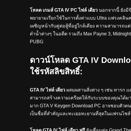
โหลด เกมส์
GTA IV
PC ไฟล์ เดียว
นอกจากนี้ ยังมีข
พยายามเรียกใช้ในการตั้งค่าแบบ Ultra แฟรงคลินค
เผชิญหน้ากับคู่ต่อสู้ที่อยู่ใกล้เคียง ความสามารถแต่
ดำน้ำต่างๆ ในอดีต รวมถึง Max Payne 3, Midnig
PUBG
ดาวน์โหลด GTA IV Downloa
ใช้รหัสลิขสิทธิ์:
GTA IV
ไฟล์ เดียว
ผสมผสานสิ่งต่าง ๆ เช่น ทารก 
สามารถสร้างความเครียดให้กับระบบของคุณได้มาก
มาก GTA V Keygen Download PC อาจชอบตัวตนนี้เพ
เป็นชื่อที่สำคัญและทะเยอทะยานที่สุดในแฟรนไชส์จ
โหลด
GTA IV
ไฟล์ เดียว ฟรี
ยังเชื่อมต่อ Grand Th