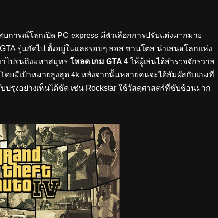
ะสบการณ์โลกเปิด PC-express มีตัวเลือกการปรับแต่งมากมาย
 GTA รุ่นถัดไป ตั้งอยู่ในและรอบๆ ลอส ซานโตส นำเสนอโลกแห่ง
อดเขาไปจนถึงมหาสมุทร
โหลด เกม GTA 4
ให้ผู้เล่นได้สำรวจจักรวาล
โดยมีเป้าหมายสูงสุด 4k หลังจากนั้นหลายคนจะได้สัมผัสกับเกมที่
บปรุงอย่างเห็นได้ชัด เช่น Rockstar ใช้วัสดุศาสตร์ที่ซับซ้อนมาก